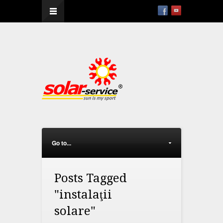
--
Go to...
Posts Tagged
"instalaţii
solare"