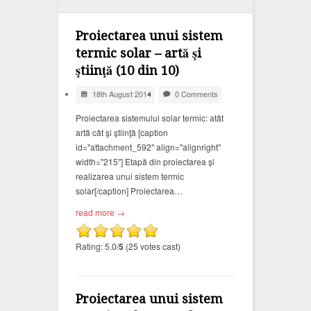
Proiectarea unui sistem
termic solar – artă şi
ştiinţă (10 din 10)
18th August 2014
0 Comments
Proiectarea sistemului solar termic: atât
artă cât şi ştiinţă [caption
id="attachment_592" align="alignright"
width="215"] Etapă din proiectarea şi
realizarea unui sistem termic
solar[/caption] Proiectarea…
read more →
Rating: 5.0/
5
(25 votes cast)
Proiectarea unui sistem