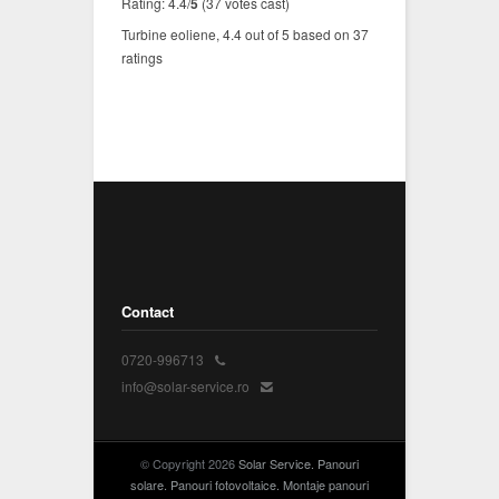
Rating: 4.4/
5
(37 votes cast)
Turbine eoliene
,
4.4
out of
5
based on
37
ratings
Contact
0720-996713
info@solar-service.ro
© Copyright 2026
Solar Service. Panouri
solare. Panouri fotovoltaice. Montaje panouri