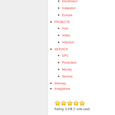
Electricieni
Instalatori
Europa
PROIECTE
Foto
Video
Interviuri
SERVICII
EPC
Proiectare
Montaj
Service
Sitemap
Inregistrare
Rating: 5.0/
5
(1 vote cast)